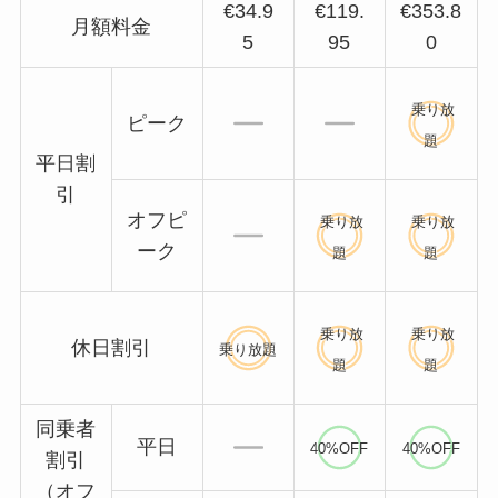
€34.9
€119.
€353.8
月額料金
5
95
0
乗り放
ピーク
題
平日割
引
オフピ
乗り放
乗り放
ーク
題
題
乗り放
乗り放
休日割引
乗り放題
題
題
同乗者
平日
40%OFF
40%OFF
割引
（オフ