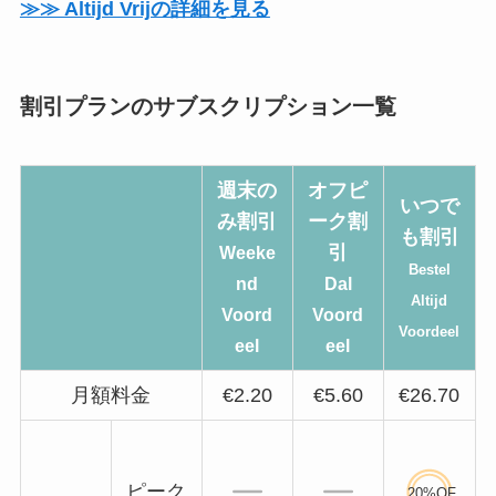
≫≫ Altijd Vrijの詳細を見る
割引プランのサブスクリプション一覧
週末の
オフピ
いつで
み割引
ーク割
も割引
引
Weeke
Bestel
nd
Dal
Altijd
Voord
Voord
Voordeel
eel
eel
月額料金
€2.20
€5.60
€26.70
ピーク
20%OF