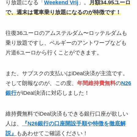
り放題になる「
Weekend Vrij
」。
月額34.95ユーロ
で、週末は電車乗り放題になるのが特徴です！
往復36ユーロのアムステルダム〜ロッテルダムも
乗り放題ですし、ベルギーのアントワープなども
片道6ユーロから行くことができます。
また、サブスクの支払いはiDeal決済が主流です。
そして朗報なのが、この度、
年間維持費無料
の
N26
銀行
がiDeal決済に対応しました！
維持費無料でiDeal決済もできる銀行口座が欲しい
人は、
『N26銀行の口座開設手順や特徴を徹底解
説』
もあわせてご確認ください！