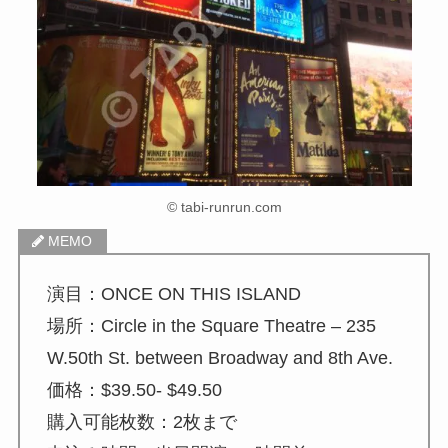
© tabi-runrun.com
演目：ONCE ON THIS ISLAND
場所：Circle in the Square Theatre – 235
W.50th St. between Broadway and 8th Ave.
価格：$39.50- $49.50
購入可能枚数：2枚まで