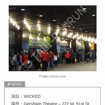
© tabi-runrun.com
演目：WICKED
場所：Gershwin Theatre – 222 W. 51st St.