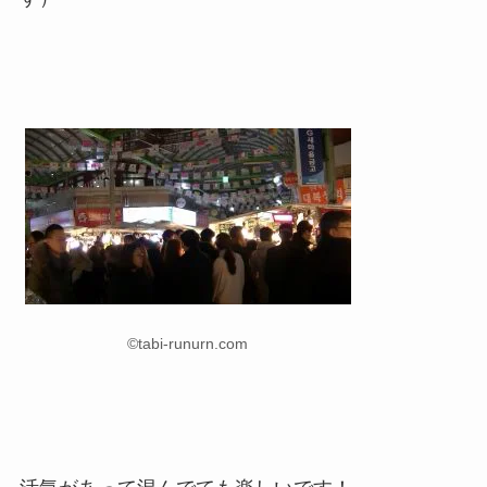
©tabi-runurn.com