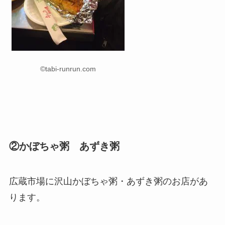
©tabi-runrun.com
②かぼちゃ粥 あずき粥
広蔵市場に沢山かぼちゃ粥・あずき粥のお店があ
ります。