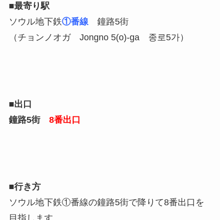
■最寄り駅
ソウル地下鉄
①番線
鐘路5街
（チョンノオガ Jongno 5(o)-ga 종로5가）
■出口
鐘路5街
8番出口
■行き方
ソウル地下鉄①番線の鐘路5街で降りて8番出口を
目指します。