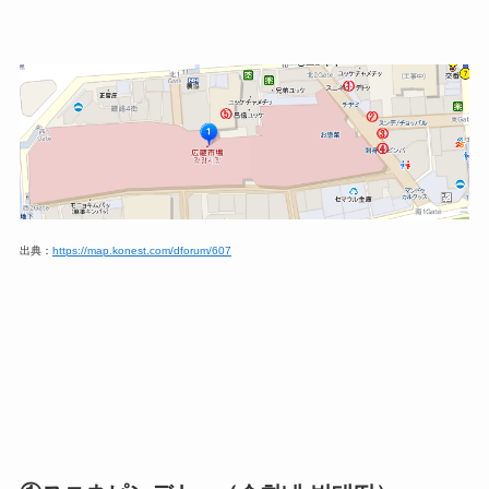
出典：
https://map.konest.com/dforum/607