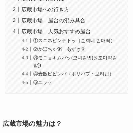
広蔵市場への行き方
広蔵市場 屋台の混み具合
広蔵市場 人気おすすめ屋台
①スニネピンデトッ（순희네 빈대떡）
②かぼちゃ粥 あずき粥
③モニョキムパッ(모녀김밥(원조마약김
밥))
④麦飯ビビンバ（ボリパプ・보리밥）
⑤ユッケ
広蔵市場の魅力は？