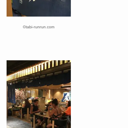
©tabi-runrun.com